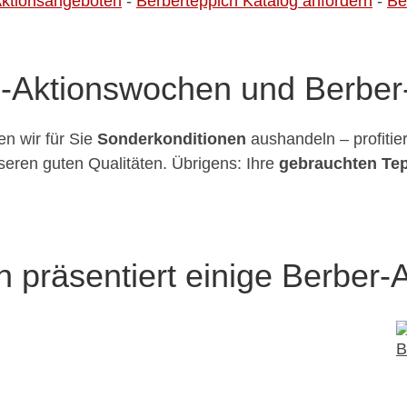
Aktionsangeboten
-
Berberteppich Katalog anfordern
-
Be
h-Aktionswochen und Berber-
en wir für Sie
Sonderkonditionen
aushandeln – profitie
eren guten Qualitäten. Übrigens: Ihre
gebrauchten Te
präsentiert einige Berber-