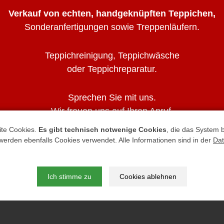
Verkauf von echten, handgeknüpften Teppichen,
Sonderanfertigungen sowie Treppenläufern.
Teppichreinigung, Teppichwäsche
oder Teppichreparatur.
Sprechen Sie mit uns.
Wir freuen uns auf Ihren Anruf.
ite Cookies.
Es gibt technisch notwenige Cookies
, die das System 
Impressum
|
Datenschutz
rden ebenfalls Cookies verwendet. Alle Informationen sind in der
Dat
haus Tönsmann, General-Bishop-Straße 23, 32339 E
Ich stimme zu
Cookies ablehnen