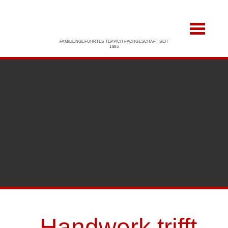
FAMILIENGEFÜHRTES TEPPICH FACHGESCHÄFT SEIT
1885
„Handwerk trifft