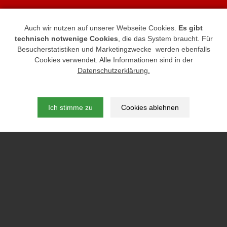
Sprechen Sie mit uns.
Auch wir nutzen auf unserer Webseite Cookies.
Es gibt
Wir freuen uns auf Ihren Anruf.
technisch notwenige Cookies
, die das System braucht. Für
Besucherstatistiken und Marketingzwecke werden ebenfalls
Impressum
|
Datenschutz
Cookies verwendet. Alle Informationen sind in der
Datenschutzerklärung.
Teppichhaus Tönsmann, General-Bishop-
Straße 23, 32339 Espelkamp
Ich stimme zu
Cookies ablehnen