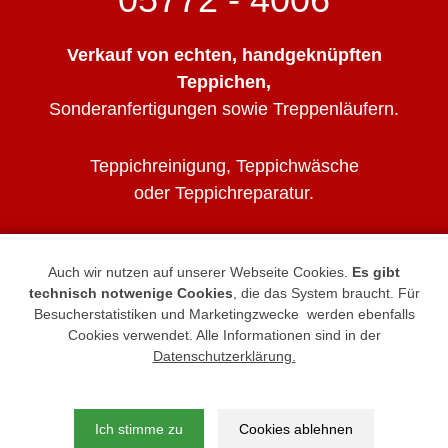
Verkauf von echten, handgeknüpften
Teppichen,
Sonderanfertigungen sowie Treppenläufern.
Teppichreinigung, Teppichwäsche
oder Teppichreparatur.
Sprechen Sie mit uns.
Auch wir nutzen auf unserer Webseite Cookies.
Es gibt
Wir freuen uns auf Ihren Anruf.
technisch notwenige Cookies
, die das System braucht. Für
Besucherstatistiken und Marketingzwecke werden ebenfalls
Impressum
|
Datenschutz
Cookies verwendet. Alle Informationen sind in der
Datenschutzerklärung.
Teppichhaus Tönsmann, General-Bishop-
Straße 23, 32339 Espelkamp
Ich stimme zu
Cookies ablehnen