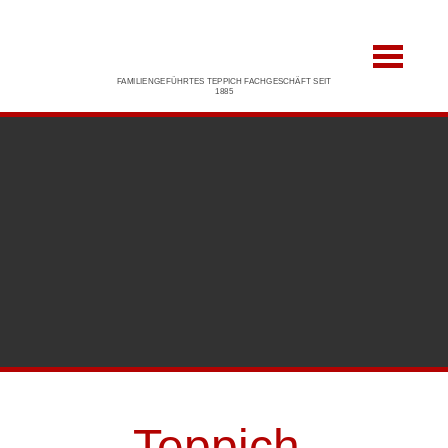
FAMILIENGEFÜHRTES TEPPICH FACHGESCHÄFT SEIT
1885
Teppich-