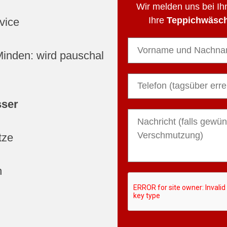
Wir melden uns bei I
Ihre
Teppichwäsc
vice
Minden: wird pauschal
sser
tze
n