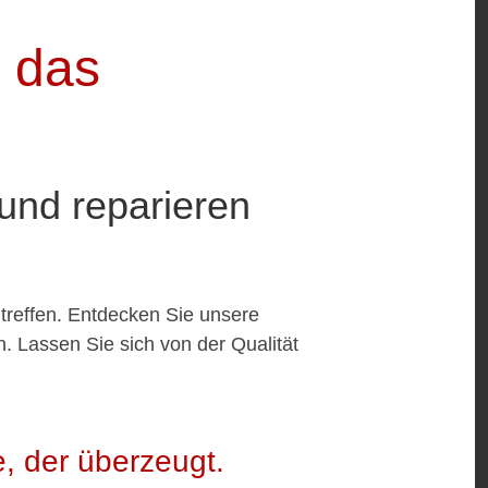
keine Warteschleife -
 das
keine Bandansage -
Fachpersonal.
Wir sind für Sie da!
und reparieren
 treffen. Entdecken Sie unsere
. Lassen Sie sich von der Qualität
e, der überzeugt.